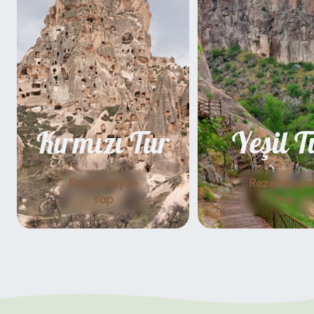
Kırmızı Tur
Yeşil T
Rezervasyon
Rezervasyo
Yap
Yap