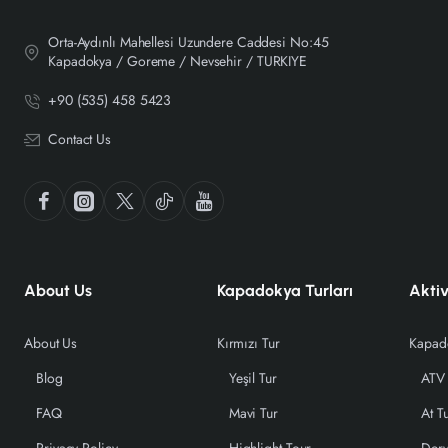
Orta-Aydınlı Mahellesi Uzundere Caddesi No:45
Kapadokya / Goreme / Nevsehir / TURKIYE
+90 (535) 458 5423
Contact Us
About Us
Kapadokya Turları
Aktiv
About Us
Kırmızı Tur
Blog
Yeşil Tur
ATV 
FAQ
Mavi Tur
At T