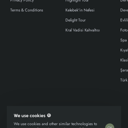
Privacy Policy
Highlight Tour
Derv
Terms & Conditions
Kelebek'in Nefesi
Deve
Delight Tour
Evlil
Kral Vadisi Kahvaltısı
Foto
Spa
Kıya
Klas
Şara
Türk
We use cookies 🍪
Copyright © 2026, Kelebek Group, All Rights Reserved
We use cookies and other similar technologies to
OK