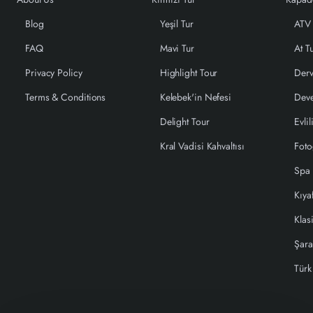
Blog
Yeşil Tur
ATV 
FAQ
Mavi Tur
At T
Privacy Policy
Highlight Tour
Derv
Terms & Conditions
Kelebek'in Nefesi
Deve
Delight Tour
Evlil
Kral Vadisi Kahvaltısı
Foto
Spa
Kıya
Klas
Şara
Türk