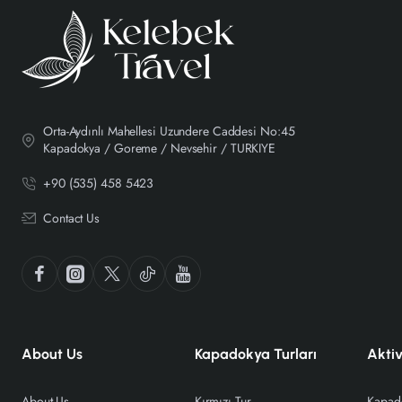
Orta-Aydınlı Mahellesi Uzundere Caddesi No:45
Kapadokya / Goreme / Nevsehir / TURKIYE
+90 (535) 458 5423
Contact Us
About Us
Kapadokya Turları
Aktiv
About Us
Kırmızı Tur