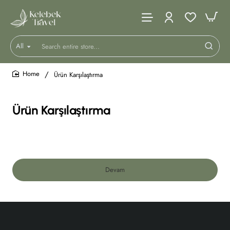
All
Search
entire
store...
Ürün Karşılaştırma
home
Ürün Karşılaştırma
Devam