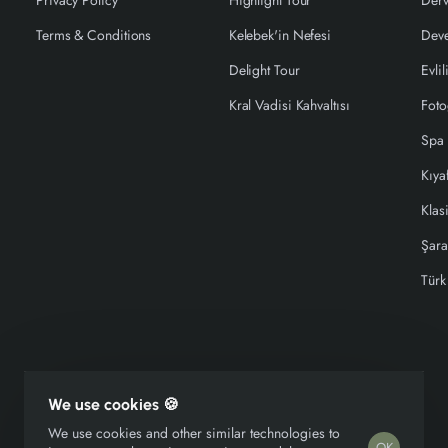
Privacy Policy
Highlight Tour
Derv
Terms & Conditions
Kelebek'in Nefesi
Deve
Delight Tour
Evlil
Kral Vadisi Kahvaltısı
Foto
Spa
Kıya
Klas
Şara
Türk
We use cookies 🍪
Copyright © 2026, Kelebek Group, All Rights Reserved
We use cookies and other similar technologies to
OK