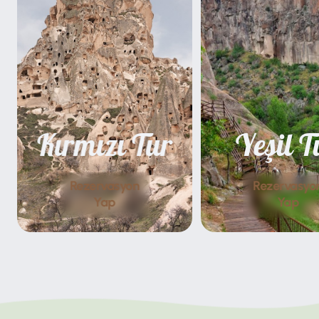
Kırmızı Tur
Yeşil T
Rezervasyon
Rezervasyo
Yap
Yap