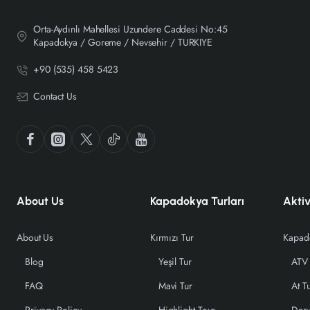
Orta-Aydınlı Mahellesi Uzundere Caddesi No:45
Kapadokya / Goreme / Nevsehir / TURKIYE
+90 (535) 458 5423
Contact Us
About Us
Kapadokya Turları
Aktiv
About Us
Kırmızı Tur
Blog
Yeşil Tur
ATV 
FAQ
Mavi Tur
At T