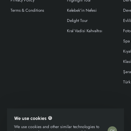
Privacy Policy
Highlight Tour
Derv
Terms & Conditions
Kelebek'in Nefesi
Deve
Delight Tour
Evlil
Kral Vadisi Kahvaltısı
Foto
Spa
Kıya
Klas
Şara
Türk
We use cookies 🍪
Copyright © 2026, Kelebek Group, All Rights Reserved
We use cookies and other similar technologies to
OK