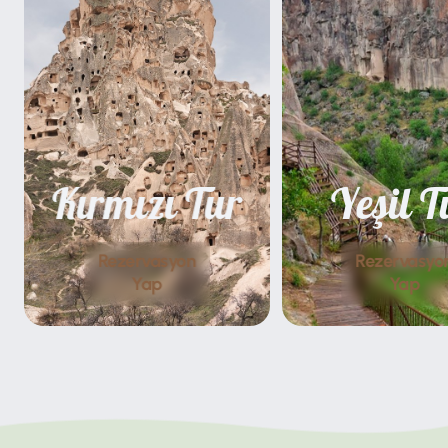
Kırmızı Tur
Yeşil T
Rezervasyon
Rezervasyo
Yap
Yap