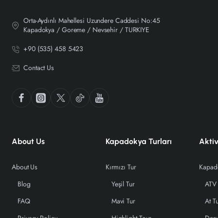
Orta-Aydınlı Mahellesi Uzundere Caddesi No:45
Kapadokya / Goreme / Nevsehir / TURKIYE
+90 (535) 458 5423
Contact Us
About Us
Kapadokya Turları
Aktiv
About Us
Kırmızı Tur
Blog
Yeşil Tur
ATV 
FAQ
Mavi Tur
At T