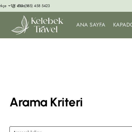
+90 (535) 458 5423
rkçe
€
Euro
ANA SAYFA
KAPADO
Arama Kriteri