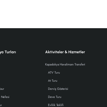
a Turları
Aktiviteler & Hizmetler
Kapadokya Havalimanı Transferi
ATV Turu
At Turu
Tour
Derviş Gösterisi
 Nefesi
Deve Turu
ur
Evlilik Teklifi