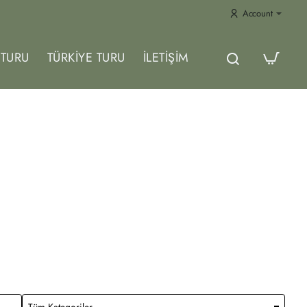
Account
TURU
TÜRKIYE TURU
İLETIŞIM